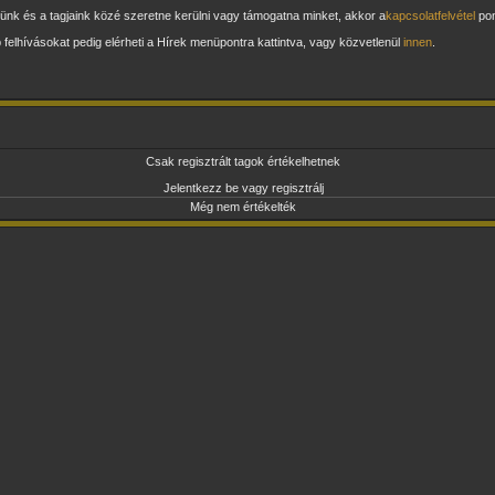
ünk és a tagjaink közé szeretne kerülni vagy támogatna minket, akkor a
kapcsolatfelvétel
pon
b felhívásokat pedig elérheti a Hírek menüpontra kattintva, vagy közvetlenül
innen
.
Csak regisztrált tagok értékelhetnek
Jelentkezz be vagy regisztrálj
Még nem értékelték