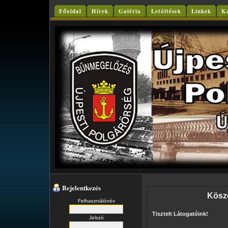
Főoldal
Hírek
Galéria
Letöltések
Linkek
Ka
Bejelentkezés
Köszö
Felhasználónév
Tisztelt Látogatóink!
Jelszó