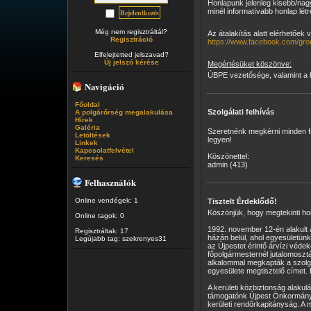
Honlapunk jelenleg kisebb/nagyo
minél informatívabb honlap lét
Még nem regisztráltál?
Az átalakítás alatt elérhetőe
Regisztráció
https://www.facebook.com/gr
Elfelejtetted jelszavad?
Új jelszó kérése
Megértésüket köszönve:
ÚBPE vezetősége, valamint a h
Navigáció
Főoldal
Szolgálati felhívás
A polgárőrség megalakulása
Hírek
Galéria
Szeretnénk megkérni minden fri
Letöltések
legyen!
Linkek
Kapcsolatfelvétel
Köszönettel:
Keresés
admin (413)
Felhasználók
Online vendégek: 1
Tisztelt Érdeklődő!
Köszönjük, hogy megtekinti hon
Online tagok: 0
1992. november 12-én alakult 
Regisztráltak: 17
házán belül, ahol egyesületünk 
Legújabb tag:
szekrenyes31
az Újpestet érintő árvízi védek
főpolgármesternél jutalomoszt
alkalommal megkapták a szolgá
egyesülete megtisztelő címet. 
A kerületi közbiztonság alaku
támogatónk Újpest Önkormányza
kerületi rendőrkapitányság. A