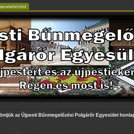
pcsolatfelvétel
ntjük az Újpesti Bűnmegelőzési Polgárőr Egyesület honla