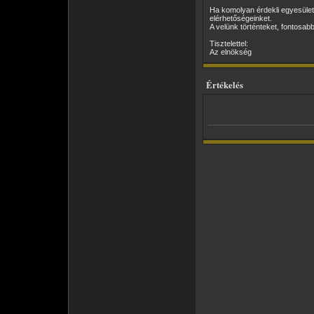
Ha komolyan érdekli egyesület
elérhetőségeinket.
A velünk történteket, fontosab
Tisztelettel:
Az elnökség
Értékelés