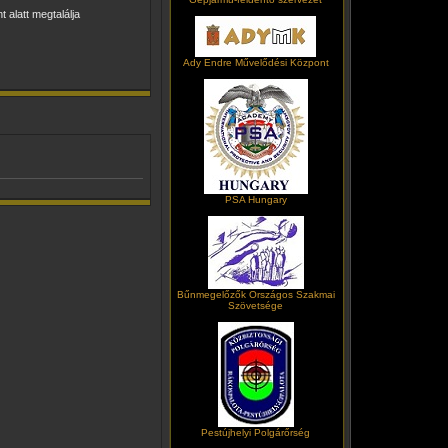
t alatt megtalálja
Ady Endre Művelődési Központ
PSA Hungary
Bűnmegelőzők Országos Szakmai
Szövetsége
Pestújhelyi Polgárőrség