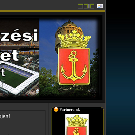
Partnereink
pján!