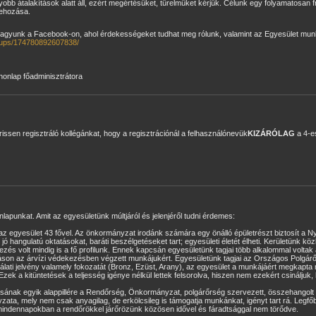
bb átalakítások alatt áll, ezért megértésüket, türelmüket kérjük. Célunk egy folyamatosan fris
rehozása.
k vagyunk a Facebook-on, ahol érdekességeket tudhat meg rólunk, valamint az Egyesület munk
oups/174780892607838/
onlap főadminisztrátora
ssen regisztráló kollégánkat, hogy a regisztrációnál a felhasználónevük
KIZÁRÓLAG
a 4-e
lapunkat. Amit az egyesületünk múltjáról és jelenjéről tudni érdemes:
az egyesület 43 fővel. Az önkormányzat irodánk számára egy önálló épületrészt biztosít a 
jó hangulatú oktatásokat, baráti beszélgetéseket tart; egyesületi életét élheti. Kerületünk k
ezés volt mindig is a fő profilunk. Ennek kapcsán egyesületünk tagjai több alkalommal voltak a 
áson az árvízi védekezésben végzett munkájukért. Egyesületünk tagjai az Országos Polgárő
lati jelvény valamely fokozatát (Bronz, Ezüst, Arany), az egyesület a munkájáért megkapta
Ezek a kitüntetések a teljesség igénye nélkül lettek felsorolva, hiszen nem ezekért csináljuk
lásának egyik alappillére a Rendőrség, Önkormányzat, polgárőrség szervezett, összehangol
ta, mely nem csak anyagilag, de erkölcsileg is támogatja munkánkat, igényt tart rá. Legfőb
 mindennapokban a rendőrökkel járőrözünk közösen idővel és fáradtsággal nem törődve.