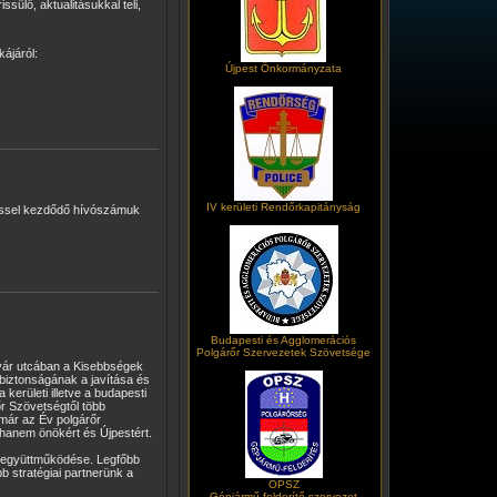
sülő, aktualitásukkal teli,
ájáról:
Újpest Önkormányzata
IV kerületi Rendőrkapitányság
ssel kezdődő hívószámuk
Budapesti és Agglomerációs
Polgárőr Szervezetek Szövetsége
Nyár utcában a Kisebbségek
özbiztonságának a javítása és
kerületi illetve a budapesti
r Szövetségtől több
 már az Év polgárőr
, hanem önökért és Újpestért.
t együttműködése. Legfőbb
b stratégiai partnerünk a
OPSZ
Gépjármű-felderítő szervezet